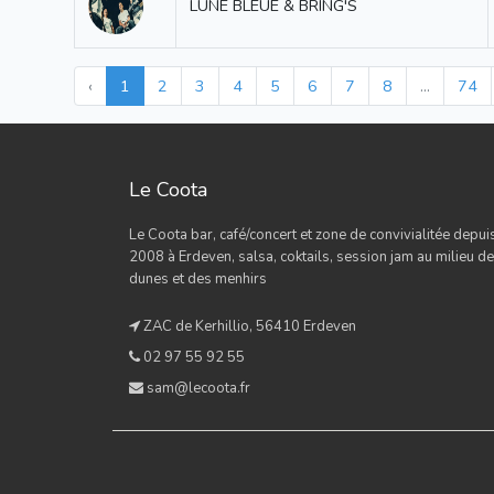
LUNE BLEUE & BRING'S
‹
1
2
3
4
5
6
7
8
...
74
Le Coota
Le Coota bar, café/concert et zone de convivialitée depui
2008 à Erdeven, salsa, coktails, session jam au milieu d
dunes et des menhirs
ZAC de Kerhillio, 56410 Erdeven
02 97 55 92 55
sam@lecoota.fr