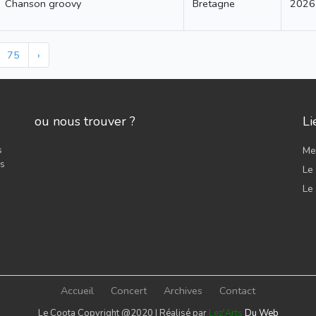
Chanson groovy
Bretagne
2026
75
›
ou nous trouver ?
Li
s
Men
es
Le 
Le
Accueil
Concert
Archives
Contact
Le Coota Copyright @2020 | Réalisé par
Lez'Arts
Du Web