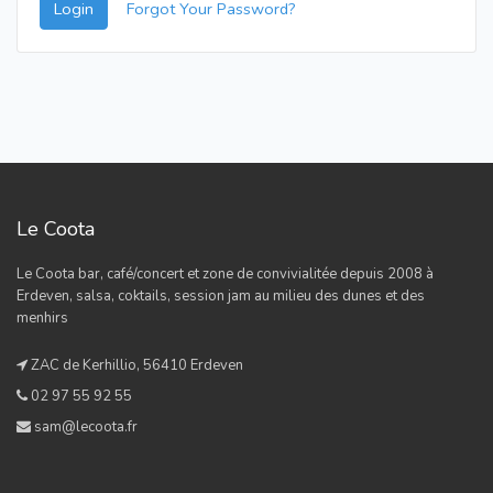
Login
Forgot Your Password?
Le Coota
Le Coota bar, café/concert et zone de convivialitée depuis 2008 à
Erdeven, salsa, coktails, session jam au milieu des dunes et des
menhirs
ZAC de Kerhillio, 56410 Erdeven
02 97 55 92 55
sam@lecoota.fr